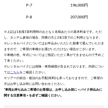
P-7
196,000円
P-8
207,000円
※上記は1名様1室利用時のおとな１名様あたりの基本料金です。ただ
し、タンデム参加の場合、同乗の方と2名1室でのご利用となります。
※レンタルバイクについてはお申込みいただいた順番で選んでいただき
ますので、ご希望の車種がお選びいただけない場合がございます。
※車種の色、年式についてはご指定いただく事ができませんので予めご
了承ください。
※レンタルバイクには保険・車両補償が含まれております。内容につい
ては
こちら
をご確認ください。
※ツアーの前泊・後泊のお手配(有料)も承っておりますので、ご希望の
方はお申し込み時にお問い合わせください。
*車両お持ち込みご希望のお客様は、お申し込み前に
＜バイク持込みに
関する
注意
事項＞
を必ずご確認ください。