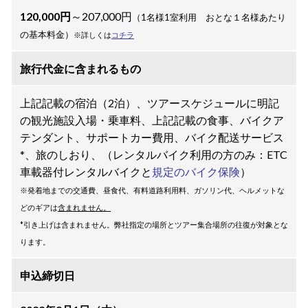
120,000円
～207,000円
（1名様1室利用 おとな１名様あたり
の基本料金）
※
詳しくは
コチラ
旅行代金に含まれるもの
上記記載の宿泊（2泊）、ツアースケジュールに明記
の観光施設入場・乗車料、上記記載の食事、バイクア
テンダント
、サポートカー費用、バイク配送サービス
*、
旅のしおり、（レンタルバイク利用の方のみ：ETC
車載器付レンタルバイクと
規定のバイク保険
）
※発着地までの交通費
、昼食代
、有料道路利用料、ガソリン代、ヘルメットな
どのギアは
含まれません。
*引き上げは含まれません。弊社指定の場所とツアー集合場所の往復が対象とな
ります。
申込締切日